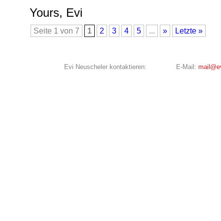
Yours, Evi
Seite 1 von 7
1
2
3
4
5
...
»
Letzte »
Evi Neuscheler kontaktieren:
E-Mail:
mail@ev